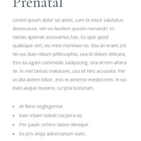
Prenatal
Lorem ipsum dolor sit amet, cum te iriure salutatus
deseruisse, vim no laudem quodsi menandri. In
tantas apeirian accusamus has. Ex quis quod
qualisque vim, vis meis nominavi no. Sea an erant zril.
No ius duis rebum philosophia, sea id debet delicata.
Eos eu agam commodo sadipscing, sea errem altera
te. In mel tantas maluisset, usu et hinc accusata. Per
ut alia autem lobor, eos ei aeterno mediocrem. In ius
inani aeque munere, scripta bonorum.
At libris neglegentur.
Eam etiam soleat corpora ne.
Per paulo cetero tation denique.
Ex pro atqui adversarium eum.