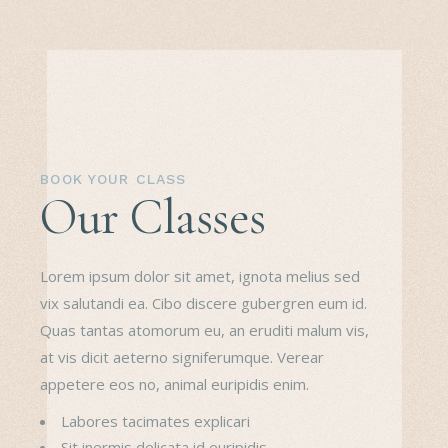
BOOK YOUR CLASS
Our Classes
Lorem ipsum dolor sit amet, ignota melius sed
vix salutandi ea. Cibo discere gubergren eum id.
Quas tantas atomorum eu, an eruditi malum vis,
at vis dicit aeterno signiferumque. Verear
appetere eos no, animal euripidis enim.
Labores tacimates explicari
Sit inermis delicata id euripidis