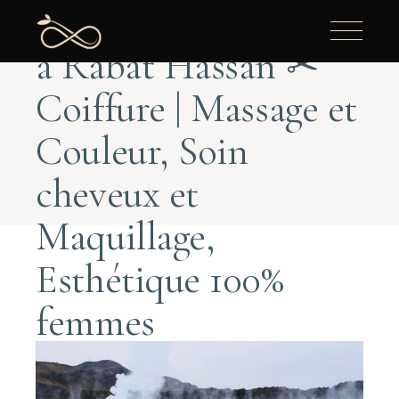
Centre de bien-être
à Rabat Hassan ✂
Coiffure | Massage et
Couleur, Soin
cheveux et
Maquillage,
Esthétique 100%
femmes
Home
Swimming pool
Medical Spa