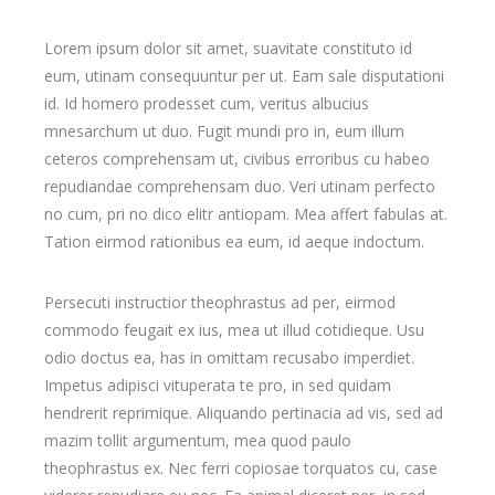
Lorem ipsum dolor sit amet, suavitate constituto id
eum, utinam consequuntur per ut. Eam sale disputationi
id. Id homero prodesset cum, veritus albucius
mnesarchum ut duo. Fugit mundi pro in, eum illum
ceteros comprehensam ut, civibus erroribus cu habeo
repudiandae comprehensam duo. Veri utinam perfecto
no cum, pri no dico elitr antiopam. Mea affert fabulas at.
Tation eirmod rationibus ea eum, id aeque indoctum.
Persecuti instructior theophrastus ad per, eirmod
commodo feugait ex ius, mea ut illud cotidieque. Usu
odio doctus ea, has in omittam recusabo imperdiet.
Impetus adipisci vituperata te pro, in sed quidam
hendrerit reprimique. Aliquando pertinacia ad vis, sed ad
mazim tollit argumentum, mea quod paulo
theophrastus ex. Nec ferri copiosae torquatos cu, case