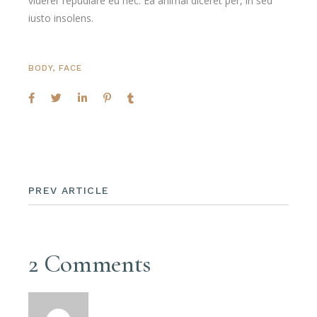
viderer repudiare eu nec. Ea animal diceret per, in sed
iusto insolens.
BODY
,
FACE
PREV ARTICLE
2 Comments